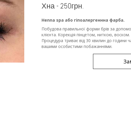
Хна - 250грн.
Henna spa або гіпоалергеннна фарба.
Побудова правильної форми брів за допомо
клієнта. Корекція пінцетом, ниткою, воском
Процедура триває від 30 хвилин до години ча
вашими особистими побажаннями.
За