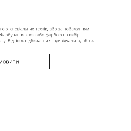
гою спеціальних технік, або за побажанням
. Фарбування хною або фарбою на вибір.
су. Відтінок підбирається індивідуально, або за
мовити